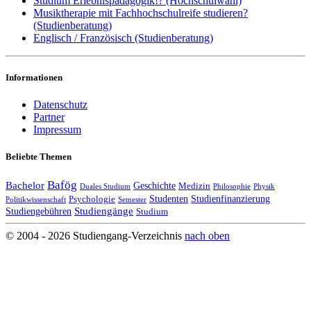
Studium Erlebnispädagogik!? (Hochschulwahl)
Musiktherapie mit Fachhochschulreife studieren?
(Studienberatung)
Englisch / Französisch (Studienberatung)
Informationen
Datenschutz
Partner
Impressum
Beliebte Themen
Bafög
Bachelor
Geschichte
Medizin
Duales Studium
Philosophie
Physik
Studenten
Studienfinanzierung
Psychologie
Politikwissenschaft
Semester
Studiengänge
Studiengebühren
Studium
© 2004 - 2026 Studiengang-Verzeichnis
nach oben