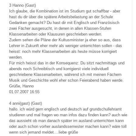
3
Hanno (Gast)
Ich glaube, die Kombination ist im Studium gut schaffbar - aber
hast du dir über die spätere Arbeitsbelastung an der Schule
Gedanken gemacht? Du hast dir mit Englisch und Französisch
zwei Fächer ausgesucht, in denen in allen Klassen-Stufen
Klassenarbeiten oder Klausuren geschrieben werden.
Zudem sehen die Pläne der Kultusminister ja eher so aus, dass
Lehrer in Zukunft eher mehr als weniger unterrichten sollen - das
heisst: noch mehr Klassenarbeiten als heute müsse korrigiert
werden.
Für mich heisst das in der Konsequenz: Du sitzt nachmittags und
abends noch Schreibtisch und korrigierst viele individuell
geschriebene Klassenarbeiten, während ich mit meinen Fächern
Musik und Geschichte wohl eher schon Feierabend haben werde.
Grüße, Hanno
01.07.2007 16:55
4
anni(gast) (Gast)
hallo. ich würd gern englisch und deutsch auf grundschullehramt
studieren und mal fragen wo man infos dazu finden kann? auch wie
das aussieht ob man danach später im ausland unterrichten kann
oder auch schon vorher auslandssemester machen kann? wäre toll
wenn sich jemand meldet....liebe grüße