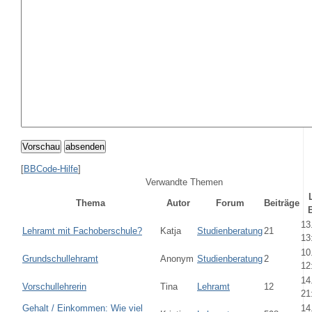
Vorschau
absenden
[
BBCode-Hilfe
]
Verwandte Themen
Thema
Autor
Forum
Beiträge
13
Lehramt mit Fachoberschule?
Katja
Studienberatung
21
13
10
Grundschullehramt
Anonym
Studienberatung
2
12
14
Vorschullehrerin
Tina
Lehramt
12
21
Gehalt / Einkommen: Wie viel
14