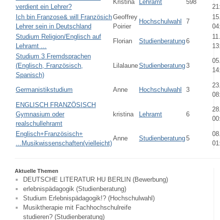
Kristina
Lehramt
598
verdient ein Lehrer?
21
Ich bin Franzose& will Französich
Geoffrey
15
Hochschulwahl
7
Lehrer sein in Deutschland
Poirier
04
Studium Religion/Englisch auf
11
Florian
Studienberatung
6
Lehramt ...
13
Studium 3 Fremdsprachen
05
(Englisch, Französisch,
Lilalaune
Studienberatung
3
14
Spanisch)
23
Germanistikstudium
Anne
Hochschulwahl
3
08
ENGLISCH FRANZÖSISCH
28
Gymnasium oder
kristina
Lehramt
6
00
realschullehramt
Englisch+Französisch+
08
Anne
Studienberatung
5
...Musikwissenschaften(vielleicht)
01
Aktuelle Themen
DEUTSCHE LITERATUR HU BERLIN (Bewerbung)
erlebnispädagogik (Studienberatung)
Studium Erlebnispädagogik!? (Hochschulwahl)
Musiktherapie mit Fachhochschulreife
studieren? (Studienberatung)