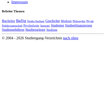
Impressum
Beliebte Themen
Bafög
Bachelor
Geschichte
Medizin
Duales Studium
Philosophie
Physik
Studenten
Studienfinanzierung
Psychologie
Politikwissenschaft
Semester
Studiengänge
Studiengebühren
Studium
© 2004 - 2026 Studiengang-Verzeichnis
nach oben