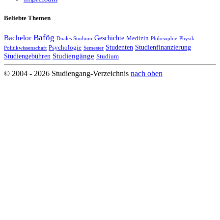
Beliebte Themen
Bafög
Bachelor
Geschichte
Medizin
Duales Studium
Philosophie
Physik
Studenten
Studienfinanzierung
Psychologie
Politikwissenschaft
Semester
Studiengänge
Studiengebühren
Studium
© 2004 - 2026 Studiengang-Verzeichnis
nach oben