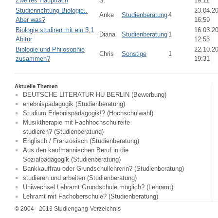
Zweites Hauptfach
S.
19:11
Studienrichtung Biologie..
23.04.2
Anke
Studienberatung
4
Aber was?
16:59
Biologie studiren mit ein 3,1
16.03.2
Diana
Studienberatung
1
Abitur
12:53
Biologie und Philosophie
22.10.2
Chris
Sonstige
1
zusammen?
19:31
Aktuelle Themen
DEUTSCHE LITERATUR HU BERLIN (Bewerbung)
erlebnispädagogik (Studienberatung)
Studium Erlebnispädagogik!? (Hochschulwahl)
Musiktherapie mit Fachhochschulreife
studieren? (Studienberatung)
Englisch / Französisch (Studienberatung)
Aus den kaufmännischen Beruf in die
Sozialpädagogik (Studienberatung)
Bankkauffrau oder Grundschullehrerin? (Studienberatung)
studieren und arbeiten (Studienberatung)
Uniwechsel Lehramt Grundschule möglich? (Lehramt)
Lehramt mit Fachoberschule? (Studienberatung)
© 2004 - 2013 Studiengang-Verzeichnis