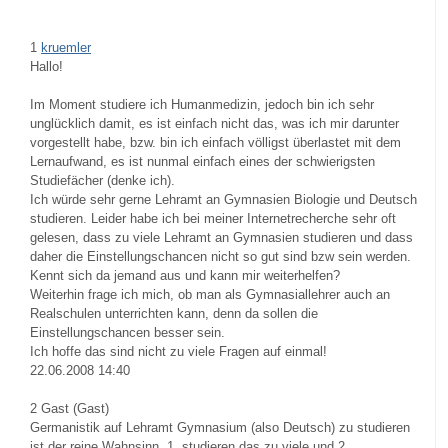
1
kruemler
Hallo!
Im Moment studiere ich Humanmedizin, jedoch bin ich sehr
unglücklich damit, es ist einfach nicht das, was ich mir darunter
vorgestellt habe, bzw. bin ich einfach völligst überlastet mit dem
Lernaufwand, es ist nunmal einfach eines der schwierigsten
Studiefächer (denke ich).
Ich würde sehr gerne Lehramt an Gymnasien Biologie und Deutsch
studieren. Leider habe ich bei meiner Internetrecherche sehr oft
gelesen, dass zu viele Lehramt an Gymnasien studieren und dass
daher die Einstellungschancen nicht so gut sind bzw sein werden.
Kennt sich da jemand aus und kann mir weiterhelfen?
Weiterhin frage ich mich, ob man als Gymnasiallehrer auch an
Realschulen unterrichten kann, denn da sollen die
Einstellungschancen besser sein.
Ich hoffe das sind nicht zu viele Fragen auf einmal!
22.06.2008 14:40
2
Gast (Gast)
Germanistik auf Lehramt Gymnasium (also Deutsch) zu studieren
ist der reine Wahnsinn. 1. studieren das zu viele und 2.