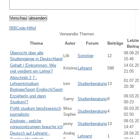
Vorschau
absenden
[
BBCode-Hilfe
]
Verwandte Themen
Letzte
Thema
Autor
Forum
Beiträge
Beitra
Übersicht über alle
08.08.2
Lilli
Sonstige
12
Studiengänge in Deutschland
15:46
Gehalt / Einkommen: Wie
14.01.2
Kristina
Lehramt
598
viel verdient ein Lehrer?
21:05
Abischnitt 2,7 -
01.07.2
Lehramtstudium
tom
Studienberatung
13
20:38
Biologie/Sport,Englisch/Sport
ErzieherIn und dann
09.03.2
Samy
Studienberatung
8
Studium!?
00:23
PoWi studium berufswunsch
Miss
05.03.2
Studienberatung
4
journalistin
Sophie
02:50
Zoologie - welche
09.01.2
jenny
Studienberatung
13
voraussetzungen brauche ich
14:47
Deutsch auf Lehramt -
Andrej
29.04.2
Lehramt
1