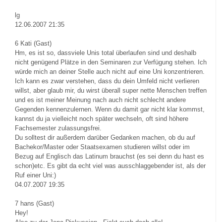
lg
12.06.2007 21:35
6
Kati (Gast)
Hm, es ist so, dassviele Unis total überlaufen sind und deshalb
nicht genügend Plätze in den Seminaren zur Verfügung stehen. Ich
würde mich an deiner Stelle auch nicht auf eine Uni konzentrieren.
Ich kann es zwar verstehen, dass du dein Umfeld nicht verlieren
willst, aber glaub mir, du wirst überall super nette Menschen treffen
und es ist meiner Meinung nach auch nicht schlecht andere
Gegenden kennenzulernen. Wenn du damit gar nicht klar kommst,
kannst du ja vielleicht noch später wechseln, oft sind höhere
Fachsemester zulassungsfrei.
Du solltest dir außerdem darüber Gedanken machen, ob du auf
Bachekor/Master oder Staatsexamen studieren willst oder im
Bezug auf Englisch das Latinum brauchst (es sei denn du hast es
schon)etc. Es gibt da echt viel was ausschlaggebender ist, als der
Ruf einer Uni:)
04.07.2007 19:35
7
hans (Gast)
Hey!