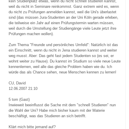
kein Studienplatz etwas, wenn du nicht schnell studieren kannst,
weil du nicht in Seminare reinkommst. Ganz extrem wird es, wenn
du nicht zu Prüfungen anmelden kannst, weil die Uni's überlastet
sind (das müssen Jura-Studenten an der Uni Köln gerade erleben,
die teilweise ein Jahr auf einen Prüfungstermin warten müssen,
weil durch die Umstellung der Studiengänge viele Leute jetzt ihre
Prüfungen machen wollen).
Zum Thema "Freunde und persönliches Umfeld": Natürlich ist das
ein Einschnitt, wenn du nicht in Jena studieren kannst und weiter
weg musst. Aber: Das geht fast jedem Studenten so (es sei, er
wohnt weiter zu Hause). Du kannst im Studium so viele neue Leute
kennenlernen, weil alle das gleiche Problem haben wie du. Ich
würde das als Chance sehen, neue Menschen kennen zu lernen!
CU, David
12.06.2007 21:10
5
tom (Gast)
Inwieweit beeinflusst die Sache mit dem "schnell Studieren" nun
die Wahl der Uni? Habe mich bisher kaum mit der Materie
beschäftigt, was das Studieren an sich betrifft.
Klärt mich bitte jemand auf?