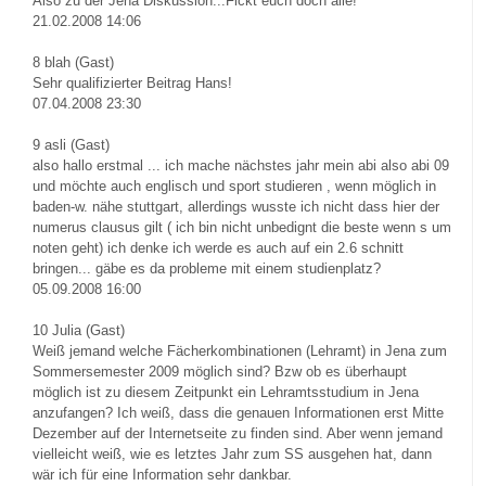
Also zu der Jena Diskussion...Fickt euch doch alle!
21.02.2008 14:06
8
blah (Gast)
Sehr qualifizierter Beitrag Hans!
07.04.2008 23:30
9
asli (Gast)
also hallo erstmal ... ich mache nächstes jahr mein abi also abi 09
und möchte auch englisch und sport studieren , wenn möglich in
baden-w. nähe stuttgart, allerdings wusste ich nicht dass hier der
numerus clausus gilt ( ich bin nicht unbedignt die beste wenn s um
noten geht) ich denke ich werde es auch auf ein 2.6 schnitt
bringen... gäbe es da probleme mit einem studienplatz?
05.09.2008 16:00
10
Julia (Gast)
Weiß jemand welche Fächerkombinationen (Lehramt) in Jena zum
Sommersemester 2009 möglich sind? Bzw ob es überhaupt
möglich ist zu diesem Zeitpunkt ein Lehramtsstudium in Jena
anzufangen? Ich weiß, dass die genauen Informationen erst Mitte
Dezember auf der Internetseite zu finden sind. Aber wenn jemand
vielleicht weiß, wie es letztes Jahr zum SS ausgehen hat, dann
wär ich für eine Information sehr dankbar.