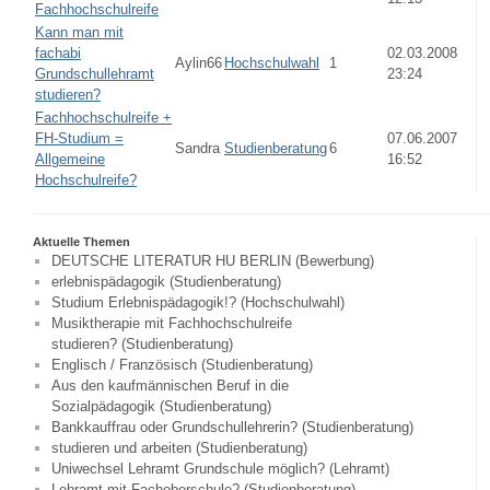
Fachhochschulreife
Kann man mit
fachabi
02.03.2008
Aylin66
Hochschulwahl
1
Grundschullehramt
23:24
studieren?
Fachhochschulreife +
FH-Studium =
07.06.2007
Sandra
Studienberatung
6
Allgemeine
16:52
Hochschulreife?
Aktuelle Themen
DEUTSCHE LITERATUR HU BERLIN (Bewerbung)
erlebnispädagogik (Studienberatung)
Studium Erlebnispädagogik!? (Hochschulwahl)
Musiktherapie mit Fachhochschulreife
studieren? (Studienberatung)
Englisch / Französisch (Studienberatung)
Aus den kaufmännischen Beruf in die
Sozialpädagogik (Studienberatung)
Bankkauffrau oder Grundschullehrerin? (Studienberatung)
studieren und arbeiten (Studienberatung)
Uniwechsel Lehramt Grundschule möglich? (Lehramt)
Lehramt mit Fachoberschule? (Studienberatung)