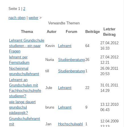
Seite 1 |
2
nach oben
|
weiter
>
Verwandte Themen
Letzter
Thema
Autor
Forum
Beiträge
Beitrag
Lehramt Grundschule
27.04.2012
studieren - ein paar
Kevin
Lehramt
64
16:33
Fragen
lehramt per
27.04.2012
Nuria
Studienberatung
26
Fernstudium
12:21
Nocheinmal
26.09.2011
till
Studienberatung
1
grundschullehramt
20:53
Lehramt an
Grundschulen mit
31.01.2011
Jule
Lehramt
22
Fachhochschulreife
14:29
studieren?
wie lange dauert
13.12.2010
grundschul
bruns
Lehramt
9
06:43
pädagogik?
Grundschullehramt
12.04.2009
mit
Jan
Hochschulwahl
1
12:13