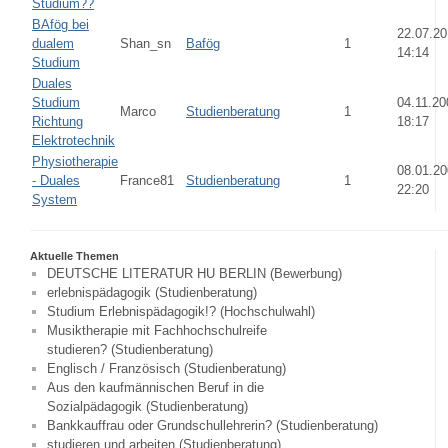
Studium??
BAfög bei
22.07.2
dualem
Shan_sn
Bafög
1
14:14
Studium
Duales
Studium
04.11.20
Marco
Studienberatung
1
Richtung
18:17
Elektrotechnik
Physiotherapie
08.01.2
- Duales
France81
Studienberatung
1
22:20
System
Aktuelle Themen
DEUTSCHE LITERATUR HU BERLIN (Bewerbung)
erlebnispädagogik (Studienberatung)
Studium Erlebnispädagogik!? (Hochschulwahl)
Musiktherapie mit Fachhochschulreife
studieren? (Studienberatung)
Englisch / Französisch (Studienberatung)
Aus den kaufmännischen Beruf in die
Sozialpädagogik (Studienberatung)
Bankkauffrau oder Grundschullehrerin? (Studienberatung)
studieren und arbeiten (Studienberatung)