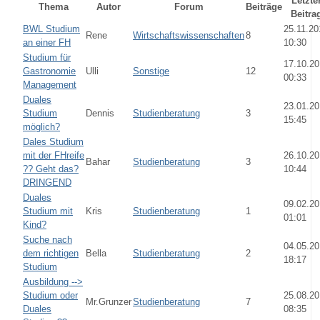
Letzte
Thema
Autor
Forum
Beiträge
Beitra
BWL Studium
25.11.20
Rene
Wirtschaftswissenschaften
8
an einer FH
10:30
Studium für
17.10.2
Gastronomie
Ulli
Sonstige
12
00:33
Management
Duales
23.01.2
Studium
Dennis
Studienberatung
3
15:45
möglich?
Dales Studium
mit der FHreife
26.10.2
Bahar
Studienberatung
3
?? Geht das?
10:44
DRINGEND
Duales
09.02.2
Studium mit
Kris
Studienberatung
1
01:01
Kind?
Suche nach
04.05.20
dem richtigen
Bella
Studienberatung
2
18:17
Studium
Ausbildung -->
Studium oder
25.08.2
Mr.Grunzer
Studienberatung
7
Duales
08:35