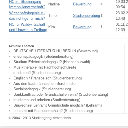
NC im Studiengang
19.03.
Nadine
Bewerbung
4
Immobilienwirtschaft?
09:54
Wirtschaftsingenieur -
23.02.
Timo
Studienberatung
1
das richtige für mich?
13:48
NC für Waldwirtschaft
01.11.
Kira
Bewerbung
1
und Umwelt in Freiburg
12:39
Aktuelle Themen
DEUTSCHE LITERATUR HU BERLIN (Bewerbung)
erlebnispädagogik (Studienberatung)
Studium Erlebnispädagogik!? (Hochschulwahl)
Musiktherapie mit Fachhochschulreife
studieren? (Studienberatung)
Englisch / Französisch (Studienberatung)
Aus den kaufmännischen Beruf in die
Sozialpädagogik (Studienberatung)
Bankkauffrau oder Grundschullehrerin? (Studienberatung)
studieren und arbeiten (Studienberatung)
Uniwechsel Lehramt Grundschule möglich? (Lehramt)
Lehramt mit Fachoberschule? (Studienberatung)
© 2004 - 2013 Studiengang-Verzeichnis