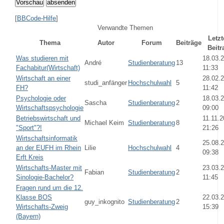
Vorschau
absenden
[
BBCode-Hilfe
]
Verwandte Themen
Letzt
Thema
Autor
Forum
Beiträge
Beitr
Was studieren mit
18.03.
André
Studienberatung
13
Fachabitur(Wirtschaft)
11:33
Wirtschaft an einer
28.02.
studi_anfänger
Hochschulwahl
5
FH?
11:42
Psychologie oder
18.03.
Sascha
Studienberatung
2
Wirtschaftspsychologie
09:00
Betriebswirtschaft und
11.11.2
Michael Keim
Studienberatung
8
"Sport"?!
21:26
Wirtschaftsinformatik
25.08.
an der EUFH im Rhein
Lilie
Hochschulwahl
4
09:38
Erft Kreis
Wirtschafts-Master mit
23.03.
Fabian
Studienberatung
2
Sinologie-Bachelor?
11:45
Fragen rund um die 12.
Klasse BOS
22.03.
guy_inkognito
Studienberatung
2
Wirtschafts-Zweig
15:39
(Bayern)