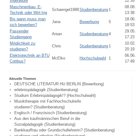
Ingenieure
12:35
Maschinenbau- E-
08.08
Schaengel1988
Studienberatung
1
Technik oder Wirt-Ing
13:38
Bis wann muss man
18.06
Jana
Bewerbung
5
sich bewerben?
18:53
Passender
29.05
Anian
Studienberatung
4
Studiengang
17:23
Möglichkeit zu
10.02
Chris
Studienberatung
1
studieren?
20:19
Elektrotechnik an BTU
06.06
McElko
Hochschulwahl
1
Cottbus?
17:49
Aktuelle Themen
DEUTSCHE LITERATUR HU BERLIN (Bewerbung)
erlebnispädagogik (Studienberatung)
Studium Erlebnispädagogik!? (Hochschulwahl)
Musiktherapie mit Fachhochschulreife
studieren? (Studienberatung)
Englisch / Französisch (Studienberatung)
Aus den kaufmännischen Beruf in die
Sozialpädagogik (Studienberatung)
Bankkauffrau oder Grundschullehrerin? (Studienberatung)
studieren und arbeiten (Studienberatung)