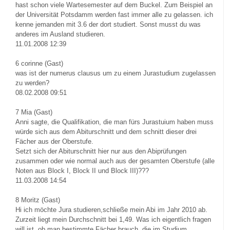
hast schon viele Wartesemester auf dem Buckel. Zum Beispiel an
der Universität Potsdamm werden fast immer alle zu gelassen. ich
kenne jemanden mit 3.6 der dort studiert. Sonst musst du was
anderes im Ausland studieren.
11.01.2008 12:39
6
corinne (Gast)
was ist der numerus clausus um zu einem Jurastudium zugelassen
zu werden?
08.02.2008 09:51
7
Mia (Gast)
Anni sagte, die Qualifikation, die man fürs Jurastuium haben muss
würde sich aus dem Abiturschnitt und dem schnitt dieser drei
Fächer aus der Oberstufe.
Setzt sich der Abiturschnitt hier nur aus den Abiprüfungen
zusammen oder wie normal auch aus der gesamten Oberstufe (alle
Noten aus Block I, Block II und Block III)???
11.03.2008 14:54
8
Moritz (Gast)
Hi ich möchte Jura studieren,schließe mein Abi im Jahr 2010 ab.
Zurzeit liegt mein Durchschnitt bei 1,49. Was ich eigentlich fragen
will ist, ob man bestimmte Fächer brauch, die im Studium