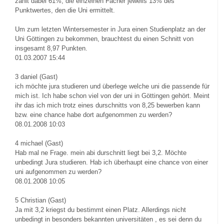
zählt dabei 61%, die einzelnen Fächer jeweils 13% des
Punktwertes, den die Uni ermittelt.
Um zum letzten Wintersemester in Jura einen Studienplatz an der
Uni Göttingen zu bekommen, brauchtest du einen Schnitt von
insgesamt 8,97 Punkten.
01.03.2007 15:44
3
daniel (Gast)
ich möchte jura studieren und überlege welche uni die passende für
mich ist. Ich habe schon viel von der uni in Göttingen gehört. Meint
ihr das ich mich trotz eines durschnitts von 8,25 bewerben kann
bzw. eine chance habe dort aufgenommen zu werden?
08.01.2008 10:03
4
michael (Gast)
Hab mal ne Frage. mein abi durschnitt liegt bei 3,2. Möchte
unbedingt Jura studieren. Hab ich überhaupt eine chance von einer
uni aufgenommen zu werden?
08.01.2008 10:05
5
Christian (Gast)
Ja mit 3,2 kriegst du bestimmt einen Platz. Allerdings nicht
unbedingt in besonders bekannten universitäten , es sei denn du