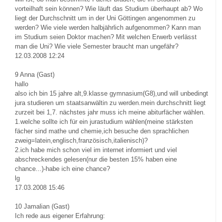
vorteilhaft sein können? Wie läuft das Studium überhaupt ab? Wo
liegt der Durchschnitt um in der Uni Göttingen angenommen zu
werden? Wie viele werden halbjährlich aufgenommen? Kann man
im Studium seien Doktor machen? Mit welchen Erwerb verlässt
man die Uni? Wie viele Semester braucht man ungefähr?
12.03.2008 12:24
9
Anna (Gast)
hallo
also ich bin 15 jahre alt,9.klasse gymnasium(G8),und will unbedingt
jura studieren um staatsanwältin zu werden.mein durchschnitt liegt
zurzeit bei 1,7. nächstes jahr muss ich meine abiturfächer wählen.
1.welche sollte ich für ein jurastudium wählen(meine stärksten
fächer sind mathe und chemie,ich besuche den sprachlichen
zweig=latein,englisch,französisch,italienisch)?
2.ich habe mich schon viel im internet informiert und viel
abschreckendes gelesen(nur die besten 15% haben eine
chance...)-habe ich eine chance?
lg
17.03.2008 15:46
10
Jamalian (Gast)
Ich rede aus eigener Erfahrung: