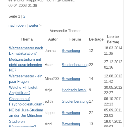
es endlich klappt.kopf hoch irgendwann...
09.04.2008 01:36
Seite 1 |
2
nach oben
|
weiter
>
Verwandte Themen
Letzter
Thema
Autor
Forum
Beiträge
Beitrag
Wartesemester nach
18.03.2014
Janina
Bewerbung
12
Exmatrikulation?
11:36
Medizinstudium mit
27.12.2012
nicht ausreichenden
Aram
Studienberatung
22
01:36
NC?
Wartesemester - ein
12.08.2012
Mino200
Bewerbung
14
paar Fragen
11:42
Welche FH bietet
30.05.2012
Anja
Hochschulwahl
9
Anglistik an?
22:27
Chancen auf
06.10.2011
edith
Studienberatung
17
Psychologiestudium?
22:13
NC bei Jura-Studium
05.09.2011
klippo
Bewerbung
27
an der Uni München
23:03
Studieren =
19.07.2011
Anni
Bewerbung
13
Wartesemester?
00:03