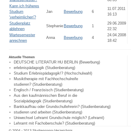
Kann ich früheres
11.07.2011
Studium
Jan
Bewerbung
6
16:13
'verheimlichen'?
Studienplatz
29.06.2009
Stephanie
Bewerbung
1
ablehnen
22:32
Wartesemester
24.04.2008
Anna
Bewerbung
4
anrechnen
18:42
Aktuelle Themen
DEUTSCHE LITERATUR HU BERLIN (Bewerbung)
erlebnispädagogik (Studienberatung)
Studium Erlebnispädagogik!? (Hochschulwahl)
Musiktherapie mit Fachhochschulreife
studieren? (Studienberatung)
Englisch / Französisch (Studienberatung)
Aus den kaufmännischen Beruf in die
Sozialpädagogik (Studienberatung)
Bankkauffrau oder Grundschullehrerin? (Studienberatung)
studieren und arbeiten (Studienberatung)
Uniwechsel Lehramt Grundschule möglich? (Lehramt)
Lehramt mit Fachoberschule? (Studienberatung)
© 2004 - 2013 Studiengang-Verzeichnis