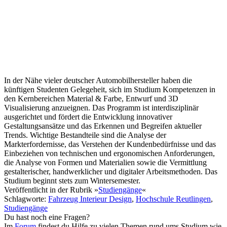
In der Nähe vieler deutscher Automobilhersteller haben die
künftigen Studenten Gelegeheit, sich im Studium Kompetenzen in
den Kernbereichen Material & Farbe, Entwurf und 3D
Visualisierung anzueignen. Das Programm ist interdisziplinär
ausgerichtet und fördert die Entwicklung innovativer
Gestaltungsansätze und das Erkennen und Begreifen aktueller
Trends. Wichtige Bestandteile sind die Analyse der
Markterfordernisse, das Verstehen der Kundenbedürfnisse und das
Einbeziehen von technischen und ergonomischen Anforderungen,
die Analyse von Formen und Materialien sowie die Vermittlung
gestalterischer, handwerklicher und digitaler Arbeitsmethoden. Das
Studium beginnt stets zum Wintersemester.
Veröffentlicht
in der Rubrik »
Studiengänge
«
Schlagworte
:
Fahrzeug Interieur Design
,
Hochschule Reutlingen
,
Studiengänge
Du hast noch eine Fragen?
Im
Forum
findest du Hilfe zu vielen Themen rund ums Studium wie