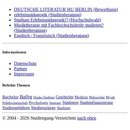
DEUTSCHE LITERATUR HU BERLIN (Bewerbung)
erlebnispädagogik (Studienberatung)
Studium Erlebnispädagogik!? (Hochschulwahl)
Musiktherapie mit Fachhochschulreife studieren?
(Studienberatung)
Englisch / Französisch (Studienberatung)
Informationen
Datenschutz
Partner
Impressum
Beliebte Themen
Bafög
Bachelor
Geschichte
Medizin
Duales Studium
Philosophie
Physik
Studenten
Studienfinanzierung
Psychologie
Politikwissenschaft
Semester
Studiengänge
Studiengebühren
Studium
© 2004 - 2026 Studiengang-Verzeichnis
nach oben