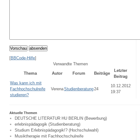
Vorschau
absenden
[
BBCode-Hilfe
]
Verwandte Themen
Letzter
Thema
Autor
Forum
Beiträge
Beitrag
Was kann ich mit
10.12.2012
Fachhochschulreife
Verena
Studienberatung
24
19:37
studieren?
Aktuelle Themen
DEUTSCHE LITERATUR HU BERLIN (Bewerbung)
erlebnispädagogik (Studienberatung)
Studium Erlebnispädagogik!? (Hochschulwahl)
Musiktherapie mit Fachhochschulreife