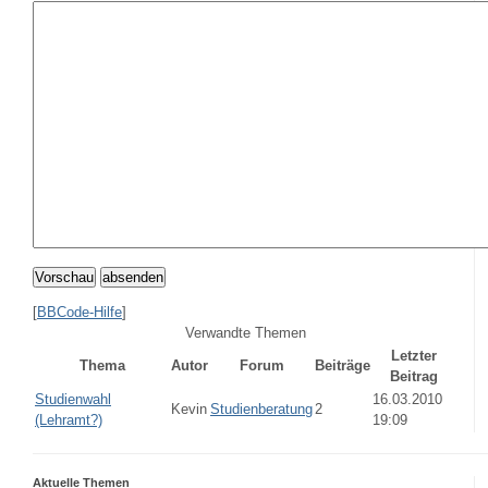
Vorschau
absenden
[
BBCode-Hilfe
]
Verwandte Themen
Letzter
Thema
Autor
Forum
Beiträge
Beitrag
Studienwahl
16.03.2010
Kevin
Studienberatung
2
(Lehramt?)
19:09
Aktuelle Themen