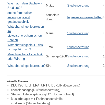
Was nach dem Bachelor-
Matze
Studienberatung
4
Studium??
suche fernstudium
hannelore
versorgungs und
Ingenieurswissenschaften
4
donat
gebäudetechnik
Wirtschaftsingenieurwesen
im
Marie
Studienberatung
1
biologischen/chemischen
Bereich
Wirtschaftsingenieur - das
Timo
Studienberatung
1
richtige für mich?
Maschinenbau- E-Technik
Schaengel1988
Studienberatung
1
oder Wirt-Ing
Wirtschaftsingenieurwesen?
Sira
Studienberatung
2
Aktuelle Themen
DEUTSCHE LITERATUR HU BERLIN (Bewerbung)
erlebnispädagogik (Studienberatung)
Studium Erlebnispädagogik!? (Hochschulwahl)
Musiktherapie mit Fachhochschulreife
studieren? (Studienberatung)