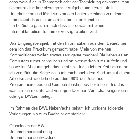
dass worauf es in Teamarbeit oder gar Teamleitung ankommt. Man
bekommt eine komplexe grosse Aufgabe und zerteilt sie in
Unterbereiche und lässt sie von den Leuten erledigen von denen
man glaubt dass sie sie am besten lösen könnten.
Ich befürchte ganz einfach dass mir sowas mit einem
Informatikstudium für immer versagt bleiben wird.
Das Eingangsbeispiel, mit den Informatikern aus dem Betrieb bei
dem ich das Praktikum gemacht habe. Viele von meinen
Kommolitionen wollen sowas sehr gerne machen! Die lieben es an
Computern rumzuschrauben und an Netzwerken rumzutüfteln und
so weiter. Aber mir geht das nicht so. Und in letzter Zeit bekomme
ich verstärkt die Sorge dass ich mich nach dem Studium auf einem
Arbeitsmarkt wiederfinde auf dem 90% der Jobs aus
Programmiererjobs und Computerbastlerjobs bestehen. Und das
was ich tun möchte wird von irgendwelchen Wirtschaftsingenieuren
oder gar BWLern belegt.
Im Rahmen des BWL Nebenfachs bekam ich übrigens folgende
Vorlesungen bis zum Bachelor empfohlen:
Grundlagen der BWL
Unternehmensrechnung
Unternehmensentwicklung