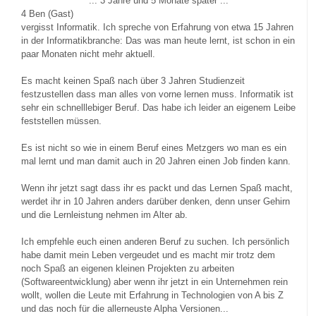
... 3 Jahre und 5 Monate später ...
4
Ben (Gast)
vergisst Informatik. Ich spreche von Erfahrung von etwa 15 Jahren
in der Informatikbranche: Das was man heute lernt, ist schon in ein
paar Monaten nicht mehr aktuell.
Es macht keinen Spaß nach über 3 Jahren Studienzeit
festzustellen dass man alles von vorne lernen muss. Informatik ist
sehr ein schnelllebiger Beruf. Das habe ich leider an eigenem Leibe
feststellen müssen.
Es ist nicht so wie in einem Beruf eines Metzgers wo man es ein
mal lernt und man damit auch in 20 Jahren einen Job finden kann.
Wenn ihr jetzt sagt dass ihr es packt und das Lernen Spaß macht,
werdet ihr in 10 Jahren anders darüber denken, denn unser Gehirn
und die Lernleistung nehmen im Alter ab.
Ich empfehle euch einen anderen Beruf zu suchen. Ich persönlich
habe damit mein Leben vergeudet und es macht mir trotz dem
noch Spaß an eigenen kleinen Projekten zu arbeiten
(Softwareentwicklung) aber wenn ihr jetzt in ein Unternehmen rein
wollt, wollen die Leute mit Erfahrung in Technologien von A bis Z
und das noch für die allerneuste Alpha Versionen...