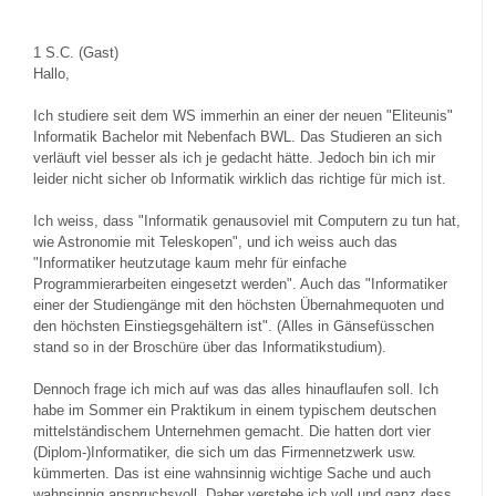
1
S.C. (Gast)
Hallo,
Ich studiere seit dem WS immerhin an einer der neuen "Eliteunis"
Informatik Bachelor mit Nebenfach BWL. Das Studieren an sich
verläuft viel besser als ich je gedacht hätte. Jedoch bin ich mir
leider nicht sicher ob Informatik wirklich das richtige für mich ist.
Ich weiss, dass "Informatik genausoviel mit Computern zu tun hat,
wie Astronomie mit Teleskopen", und ich weiss auch das
"Informatiker heutzutage kaum mehr für einfache
Programmierarbeiten eingesetzt werden". Auch das "Informatiker
einer der Studiengänge mit den höchsten Übernahmequoten und
den höchsten Einstiegsgehältern ist". (Alles in Gänsefüsschen
stand so in der Broschüre über das Informatikstudium).
Dennoch frage ich mich auf was das alles hinauflaufen soll. Ich
habe im Sommer ein Praktikum in einem typischem deutschen
mittelständischem Unternehmen gemacht. Die hatten dort vier
(Diplom-)Informatiker, die sich um das Firmennetzwerk usw.
kümmerten. Das ist eine wahnsinnig wichtige Sache und auch
wahnsinnig anspruchsvoll. Daher verstehe ich voll und ganz dass