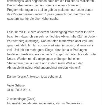
notwendiges Übel angesehen habe um ein Projekt zu realisieren.
Das ist eher selten...in den Foren in denen ich war um
Programmierfragen zu stellen gab es praktisch nur Leute denen
das Programmieren an sich Spass gemacht hat, das was bei
rauskam war für die eher Nebensache.
Falls ihr mir zu einem anderem Studiengang ratet müsst ihr bitte
beachten, dass ich ein sehr schlechtes Abitur habe (2,7. in Baden-
Würrtemberg allerdings). Das hat sich mittlerweile aber voll und
ganz geändert. Ich bin so motiviert wie nie zuvor und lerne sehr
viel. Und ich bin recht guter Dinge, dass ich alle Prüfungen
bestehen werde und wahrscheinlich sogar mit guten bis sehr guten
Noten. Würden mir die abgelegten prüfungen bei einem
Studiemwechsel auf ein Fach in dem mehr Wert auf den
Abiturschnitt gelegt wird angerechnet werden können?
Danke für alle Antworten jetzt schonmal.
Viele Grüsse.
31.01.2008 00:14
2
wolmeringer (Gast)
Informatik besteht aus soviel mehr, als nur Netzwerke zu