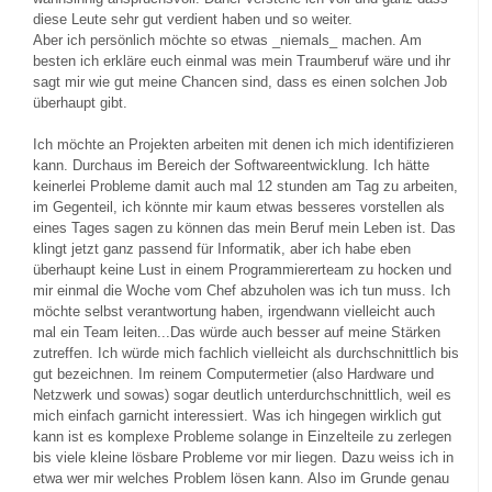
diese Leute sehr gut verdient haben und so weiter.
Aber ich persönlich möchte so etwas _niemals_ machen. Am
besten ich erkläre euch einmal was mein Traumberuf wäre und ihr
sagt mir wie gut meine Chancen sind, dass es einen solchen Job
überhaupt gibt.
Ich möchte an Projekten arbeiten mit denen ich mich identifizieren
kann. Durchaus im Bereich der Softwareentwicklung. Ich hätte
keinerlei Probleme damit auch mal 12 stunden am Tag zu arbeiten,
im Gegenteil, ich könnte mir kaum etwas besseres vorstellen als
eines Tages sagen zu können das mein Beruf mein Leben ist. Das
klingt jetzt ganz passend für Informatik, aber ich habe eben
überhaupt keine Lust in einem Programmiererteam zu hocken und
mir einmal die Woche vom Chef abzuholen was ich tun muss. Ich
möchte selbst verantwortung haben, irgendwann vielleicht auch
mal ein Team leiten...Das würde auch besser auf meine Stärken
zutreffen. Ich würde mich fachlich vielleicht als durchschnittlich bis
gut bezeichnen. Im reinem Computermetier (also Hardware und
Netzwerk und sowas) sogar deutlich unterdurchschnittlich, weil es
mich einfach garnicht interessiert. Was ich hingegen wirklich gut
kann ist es komplexe Probleme solange in Einzelteile zu zerlegen
bis viele kleine lösbare Probleme vor mir liegen. Dazu weiss ich in
etwa wer mir welches Problem lösen kann. Also im Grunde genau