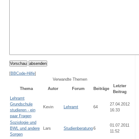
Vorschau
absenden
[
BBCode-Hilfe
]
Verwandte Themen
Letzter
Thema
Autor
Forum
Beiträge
Beitrag
Lehramt
Grundschule
27.04.2012
Kevin
Lehramt
64
studieren - ein
16:33
paar Fragen
Soziologie und
01.07.2011
BWL und andere
Lars
Studienberatung
6
11:52
Sorgen