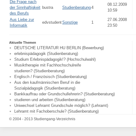
Die Frage nach
08.12.2009
der Sinnhaftigkeit
bustra
Studienberatung
4
10:59
des Berufs
Aus Liebe zur
27.06.2008
edvstudent
Sonstige
1
Informatik
23:50
Aktuelle Themen
DEUTSCHE LITERATUR HU BERLIN (Bewerbung)
erlebnispädagogik (Studienberatung)
Studium Erlebnispädagogik!? (Hochschulwahl)
Musiktherapie mit Fachhochschulreife
studieren? (Studienberatung)
Englisch / Französisch (Studienberatung)
Aus den kaufmännischen Beruf in die
Sozialpädagogik (Studienberatung)
Bankkauffrau oder Grundschullehrerin? (Studienberatung)
studieren und arbeiten (Studienberatung)
Uniwechsel Lehramt Grundschule möglich? (Lehramt)
Lehramt mit Fachoberschule? (Studienberatung)
© 2004 - 2013 Studiengang-Verzeichnis