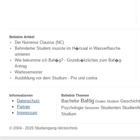
Beliebte Artikel
Der Numerus Clausus (NC)
Behinderter Student musste im H�rsaal in Wasserflasche
urinieren
Wie bekomme ich Baf�g? - Grunds�tzliches zum Baf�g-
Antrag
Wartesemester
Ausbildung vor dem Studium - Pro und contra
Informationen
Beliebte Themen
Bafög
Bachelor
Datenschutz
Geschich
Duales Studium
Partner
Studenten
Studienf
Psychologie
Semester
Impressum
Studium
© 2004 - 2026 Studiengang-Verzeichnis