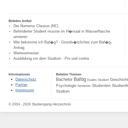
Beliebte Artikel
Der Numerus Clausus (NC)
Behinderter Student musste im H�rsaal in Wasserflasche
urinieren
Wie bekomme ich Baf�g? - Grunds�tzliches zum Baf�g-
Antrag
Wartesemester
Ausbildung vor dem Studium - Pro und contra
Informationen
Beliebte Themen
Bafög
Bachelor
Datenschutz
Geschich
Duales Studium
Partner
Studenten
Studienf
Psychologie
Semester
Impressum
Studium
© 2004 - 2026 Studiengang-Verzeichnis