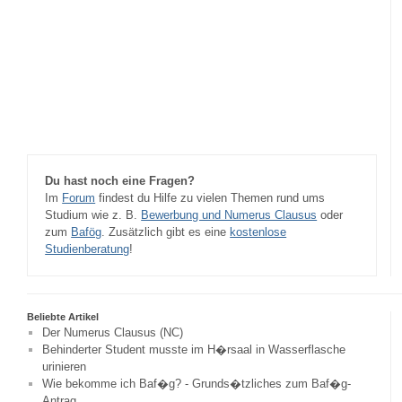
Du hast noch eine Fragen?
Im
Forum
findest du Hilfe zu vielen Themen rund ums
Studium wie z. B.
Bewerbung und Numerus Clausus
oder
zum
Bafög
. Zusätzlich gibt es eine
kostenlose
Studienberatung
!
Beliebte Artikel
Der Numerus Clausus (NC)
Behinderter Student musste im H�rsaal in Wasserflasche
urinieren
Wie bekomme ich Baf�g? - Grunds�tzliches zum Baf�g-
Antrag