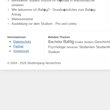
Behinderter Student musste im H�rsaal in Wasserflasche
urinieren
Wie bekomme ich Baf�g? - Grunds�tzliches zum Baf�g-
Antrag
Wartesemester
Ausbildung vor dem Studium - Pro und contra
Informationen
Beliebte Themen
Bafög
Bachelor
Datenschutz
Geschich
Duales Studium
Partner
Studenten
Studienf
Psychologie
Semester
Impressum
Studium
© 2004 - 2026 Studiengang-Verzeichnis