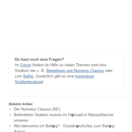
Du hast noch eine Fragen?
Im
Forum
findest du Hilfe zu vielen Themen rund ums
Studium wie z. B.
Bewerbung und Numerus Clausus
oder
zum
Bafög
. Zusätzlich gibt es eine
kostenlose
Studienberatung
!
Beliebte Artikel
Der Numerus Clausus (NC)
Behinderter Student musste im H�rsaal in Wasserflasche
urinieren
Wie bekomme ich Baf�g? - Grunds�tzliches zum Baf�g-
Antrag