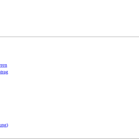
eren
trag
ung)