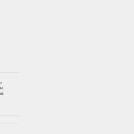
e
te
dte