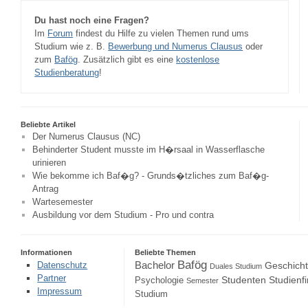
Du hast noch eine Fragen?
Im
Forum
findest du Hilfe zu vielen Themen rund ums
Studium wie z. B.
Bewerbung und Numerus Clausus
oder
zum
Bafög
. Zusätzlich gibt es eine
kostenlose
Studienberatung
!
Beliebte Artikel
Der Numerus Clausus (NC)
Behinderter Student musste im H�rsaal in Wasserflasche
urinieren
Wie bekomme ich Baf�g? - Grunds�tzliches zum Baf�g-
Antrag
Wartesemester
Ausbildung vor dem Studium - Pro und contra
Informationen
Beliebte Themen
Bafög
Bachelor
Datenschutz
Geschich
Duales Studium
Partner
Studenten
Studienf
Psychologie
Semester
Impressum
Studium