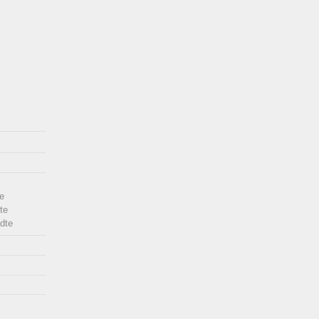
e
te
dte