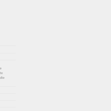
e
te
dte