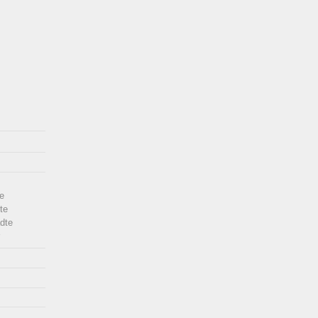
e
te
dte