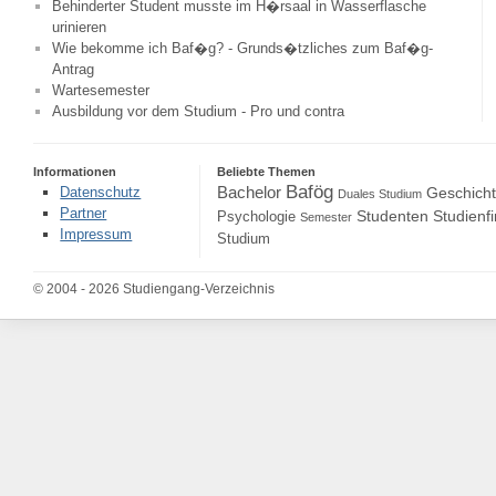
Behinderter Student musste im H�rsaal in Wasserflasche
urinieren
Wie bekomme ich Baf�g? - Grunds�tzliches zum Baf�g-
Antrag
Wartesemester
Ausbildung vor dem Studium - Pro und contra
Informationen
Beliebte Themen
Bafög
Bachelor
Datenschutz
Geschich
Duales Studium
Partner
Studenten
Studienf
Psychologie
Semester
Impressum
Studium
© 2004 - 2026 Studiengang-Verzeichnis