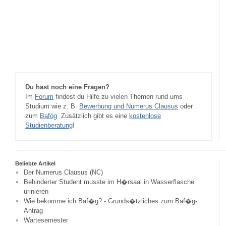
Du hast noch eine Fragen?
Im
Forum
findest du Hilfe zu vielen Themen rund ums
Studium wie z. B.
Bewerbung und Numerus Clausus
oder
zum
Bafög
. Zusätzlich gibt es eine
kostenlose
Studienberatung
!
Beliebte Artikel
Der Numerus Clausus (NC)
Behinderter Student musste im H�rsaal in Wasserflasche
urinieren
Wie bekomme ich Baf�g? - Grunds�tzliches zum Baf�g-
Antrag
Wartesemester