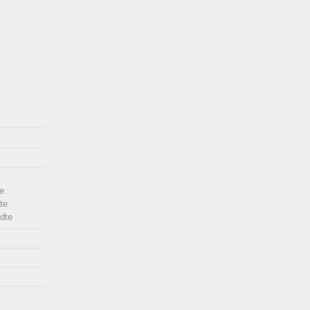
e
te
dte