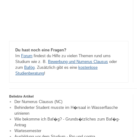
Du hast noch eine Fragen?
Im
Forum
findest du Hilfe zu vielen Themen rund ums
Studium wie z. B.
Bewerbung und Numerus Clausus
oder
zum
Bafög
. Zusätzlich gibt es eine
kostenlose
Studienberatung
!
Beliebte Artikel
Der Numerus Clausus (NC)
Behinderter Student musste im H�rsaal in Wasserflasche
urinieren
Wie bekomme ich Baf�g? - Grunds�tzliches zum Baf�g-
Antrag
Wartesemester
Ausbildung vor dem Studium - Pro und contra