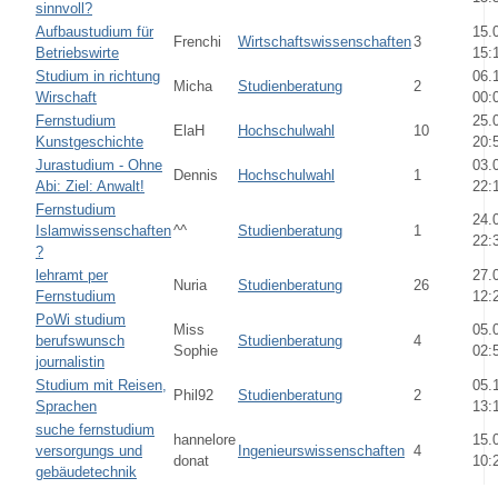
sinnvoll?
Aufbaustudium für
15.
Frenchi
Wirtschaftswissenschaften
3
Betriebswirte
15:
Studium in richtung
06.
Micha
Studienberatung
2
Wirschaft
00:
Fernstudium
25.
ElaH
Hochschulwahl
10
Kunstgeschichte
20:
Jurastudium - Ohne
03.
Dennis
Hochschulwahl
1
Abi: Ziel: Anwalt!
22:
Fernstudium
24.
Islamwissenschaften
^^
Studienberatung
1
22:
?
lehramt per
27.
Nuria
Studienberatung
26
Fernstudium
12:
PoWi studium
Miss
05.
berufswunsch
Studienberatung
4
Sophie
02:
journalistin
Studium mit Reisen,
05.
Phil92
Studienberatung
2
Sprachen
13:
suche fernstudium
hannelore
15.
versorgungs und
Ingenieurswissenschaften
4
donat
10:
gebäudetechnik