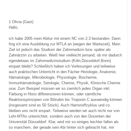
1
Olivia (Gast)
Hallo,
ich habe 2005 mein Abitur mit einem NC von 2,3 bestanden. Dann
fing ich eine Ausbildung zur MTLA an (wegen der Wartezeit). Mein
Ziel ist jedoch das Studium der Zahnmedizin bzw. später als
Zahnärztin zu arbeiten. Weiß hier vielleicht jemand, ob mir dadurch
irgendetwas im Zahnmedizinstudium (Köln,Düsseldorf,Bonn)
erspart bleibt? Schließlich haben ich Vorlesungen und teilweise
auch praktischen Unterricht in den Fächer Histologie, Anatomie,
Hämatologie, Mikrobiologie, Physiologie, Biochemie,
Immunhämatologie, Serologie, Chemie, Physik, Klinische Chemie
usw. Zum Beispiel müssen wir so ziemlich jedes Organ inkl.
Färbung in Histo differenzieren können, oder sämtliche
Reaktionsprinzipien von Bilirubin bis Troponin C auswendig können
(insgesamt sind es 50 Stück). Auch Harnstoffzyklus und co.
bleiben uns nicht erspart. Teilweise werden wir auch nicht nur von
Lehr-MTAs unterrichtet, sondern auch von den Dozenten der
Universität Düsseldorf. Klar, wird mir so einiges leichter fallen als
so manchem, der gerade sein Abi hinter sich gebracht hat, mir