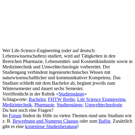
Wer Life-Science-Engineering (oder auf deutsch:
Lebenswissenschaften) studiert, wird auf Tätigkeiten in den
Bereichen Pharmazie, Lebensmittel- und Kosmetikindustrie sowie in
Medizintechnik und Umwelttechnologie vorbereitet. Der
Studiengang verbindent ingenieurtechnisches Wissen mit
naturwissenschaftlicher und kommunikativer Kompetenz. Das
Studium schließt mit dem Bachelor ab, beginnt jeweils zum
Wintersemester und dauert sechs Semester.
Veröffentlicht
in der Rubrik »
Studiengänge
«
Schlagworte
:
Bachelor
,
FHTW Berlin
,
Life Science Engineering
,
Medizintechnik
,
Pharmazie
,
Studiengänge
,
Umwelttechnologie
Du hast noch eine Fragen?
Im
Forum
findest du Hilfe zu vielen Themen rund ums Studium wie
z. B.
Bewerbung und Numerus Clausus
oder zum
Bafög
. Zusätzlich
gibt es eine
kostenlose Studienberatung
!