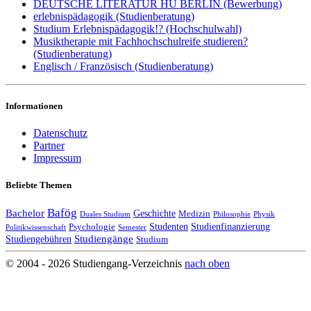
DEUTSCHE LITERATUR HU BERLIN (Bewerbung)
erlebnispädagogik (Studienberatung)
Studium Erlebnispädagogik!? (Hochschulwahl)
Musiktherapie mit Fachhochschulreife studieren?
(Studienberatung)
Englisch / Französisch (Studienberatung)
Informationen
Datenschutz
Partner
Impressum
Beliebte Themen
Bafög
Bachelor
Geschichte
Medizin
Duales Studium
Philosophie
Physik
Studenten
Studienfinanzierung
Psychologie
Politikwissenschaft
Semester
Studiengänge
Studiengebühren
Studium
© 2004 - 2026 Studiengang-Verzeichnis
nach oben