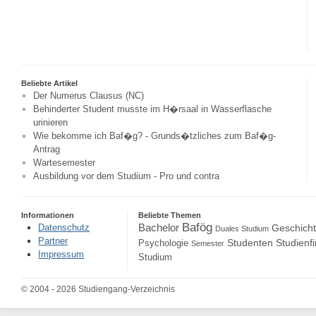
Beliebte Artikel
Der Numerus Clausus (NC)
Behinderter Student musste im H�rsaal in Wasserflasche
urinieren
Wie bekomme ich Baf�g? - Grunds�tzliches zum Baf�g-
Antrag
Wartesemester
Ausbildung vor dem Studium - Pro und contra
Informationen
Beliebte Themen
Bafög
Bachelor
Datenschutz
Geschich
Duales Studium
Partner
Studenten
Studienf
Psychologie
Semester
Impressum
Studium
© 2004 - 2026 Studiengang-Verzeichnis