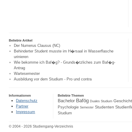
Beliebte Artikel
Der Numerus Clausus (NC)
Behinderter Student musste im H�rsaal in Wasserflasche
urinieren
Wie bekomme ich Baf�g? - Grunds�tzliches zum Baf�g-
Antrag
Wartesemester
Ausbildung vor dem Studium - Pro und contra
Informationen
Beliebte Themen
Bafög
Bachelor
Datenschutz
Geschich
Duales Studium
Partner
Studenten
Studienf
Psychologie
Semester
Impressum
Studium
© 2004 - 2026 Studiengang-Verzeichnis