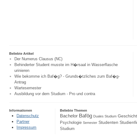
Beliebte Artikel
Der Numerus Clausus (NC)
Behinderter Student musste im H�rsaal in Wasserflasche
urinieren
Wie bekomme ich Baf�g? - Grunds�tzliches zum Baf�g-
Antrag
Wartesemester
Ausbildung vor dem Studium - Pro und contra
Informationen
Beliebte Themen
Bafög
Bachelor
Datenschutz
Geschich
Duales Studium
Partner
Studenten
Studienf
Psychologie
Semester
Impressum
Studium