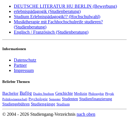
DEUTSCHE LITERATUR HU BERLIN (Bewerbung)
erlebnispädagogik (Studienberatung)
Studium Erlebnispädagogik!? (Hochschulwahl)
Musiktherapie mit Fachhochschulreife studieren?
(Studienberatung)
Englisch / Französisch (Studienberatung)
Informationen
Datenschutz
Partner
Impressum
Beliebte Themen
Bafög
Bachelor
Geschichte
Medizin
Duales Studium
Philosophie
Physik
Studenten
Studienfinanzierung
Psychologie
Politikwissenschaft
Semester
Studiengänge
Studiengebühren
Studium
© 2004 - 2026 Studiengang-Verzeichnis
nach oben