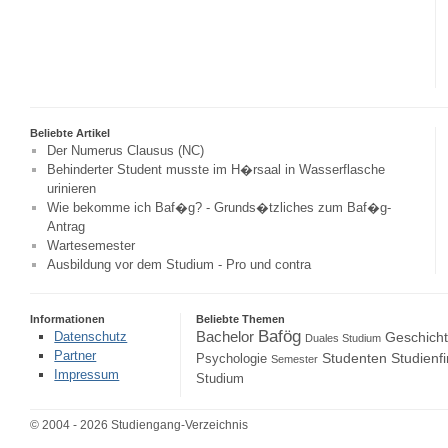
Beliebte Artikel
Der Numerus Clausus (NC)
Behinderter Student musste im H�rsaal in Wasserflasche
urinieren
Wie bekomme ich Baf�g? - Grunds�tzliches zum Baf�g-
Antrag
Wartesemester
Ausbildung vor dem Studium - Pro und contra
Informationen
Beliebte Themen
Bafög
Bachelor
Datenschutz
Geschich
Duales Studium
Partner
Studenten
Studienf
Psychologie
Semester
Impressum
Studium
© 2004 - 2026 Studiengang-Verzeichnis