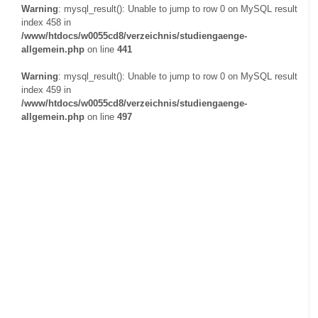
Warning
: mysql_result(): Unable to jump to row 0 on MySQL result
index 458 in
/www/htdocs/w0055cd8/verzeichnis/studiengaenge-
allgemein.php
on line
441
Warning
: mysql_result(): Unable to jump to row 0 on MySQL result
index 459 in
/www/htdocs/w0055cd8/verzeichnis/studiengaenge-
allgemein.php
on line
497