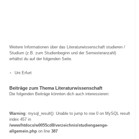
Weitere Informationen über das Literaturwissenschaft studieren /
Studium (z.B. zum Studienbeginn und der Semesteranzahl)
erhältst du auf der folgenden Seite.
Uni Erfurt
Beiträge zum Thema Literaturwissenschaft
Die folgenden Beiträge könnten dich auch interessieren:
Warning
: mysql_result(): Unable to jump to row 0 on MySQL result
index 457 in
/www/htdocs/w0055cd8/verzeichnis/studiengaenge-
allgemein.php
on line
387