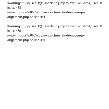
Warning
: mysql_result(): Unable to jump to row 0 on MySQL result
index 458 in
/www/htdocs/w0055cd8/verzeichnis/studiengaenge-
allgemein.php
on line
441
Warning
: mysql_result(): Unable to jump to row 0 on MySQL result
index 459 in
/www/htdocs/w0055cd8/verzeichnis/studiengaenge-
allgemein.php
on line
497