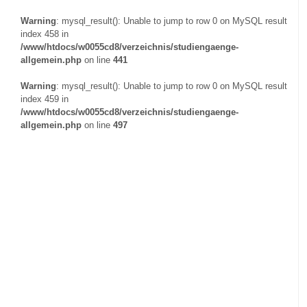
Warning
: mysql_result(): Unable to jump to row 0 on MySQL result
index 458 in
/www/htdocs/w0055cd8/verzeichnis/studiengaenge-
allgemein.php
on line
441
Warning
: mysql_result(): Unable to jump to row 0 on MySQL result
index 459 in
/www/htdocs/w0055cd8/verzeichnis/studiengaenge-
allgemein.php
on line
497