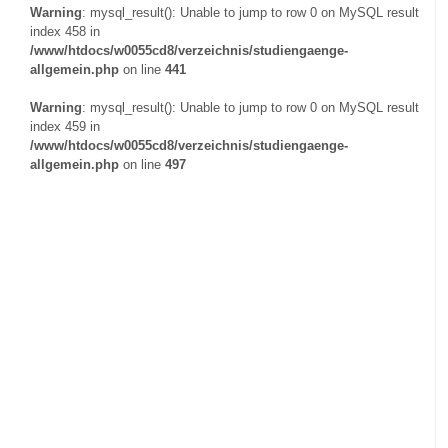
Warning
: mysql_result(): Unable to jump to row 0 on MySQL result
index 458 in
/www/htdocs/w0055cd8/verzeichnis/studiengaenge-
allgemein.php
on line
441
Warning
: mysql_result(): Unable to jump to row 0 on MySQL result
index 459 in
/www/htdocs/w0055cd8/verzeichnis/studiengaenge-
allgemein.php
on line
497