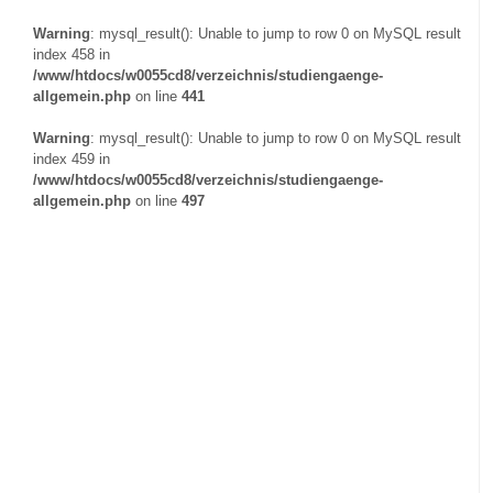
Warning
: mysql_result(): Unable to jump to row 0 on MySQL result
index 458 in
/www/htdocs/w0055cd8/verzeichnis/studiengaenge-
allgemein.php
on line
441
Warning
: mysql_result(): Unable to jump to row 0 on MySQL result
index 459 in
/www/htdocs/w0055cd8/verzeichnis/studiengaenge-
allgemein.php
on line
497