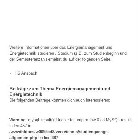
Weitere Informationen über das Energiemanagement und
Energietechnik studieren / Studium (z.B. zum Studienbeginn und
der Semesteranzahl) erhältst du auf der folgenden Seite.
HS Ansbach
Beiträge zum Thema Energiemanagement und
Energietechnik
Die folgenden Beiträge könnten dich auch interessieren:
Warning
: mysql_result(): Unable to jump to row 0 on MySQL result
index 457 in
/www/htdocs/w0055cd8/verzeichnis/studiengaenge-
allgemein.php
on line
387