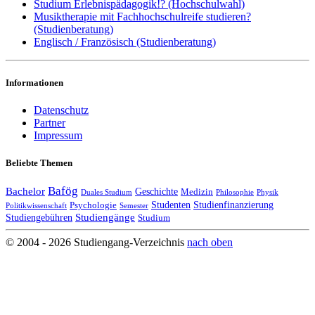
Studium Erlebnispädagogik!? (Hochschulwahl)
Musiktherapie mit Fachhochschulreife studieren?
(Studienberatung)
Englisch / Französisch (Studienberatung)
Informationen
Datenschutz
Partner
Impressum
Beliebte Themen
Bafög
Bachelor
Geschichte
Medizin
Duales Studium
Philosophie
Physik
Studenten
Studienfinanzierung
Psychologie
Politikwissenschaft
Semester
Studiengänge
Studiengebühren
Studium
© 2004 - 2026 Studiengang-Verzeichnis
nach oben