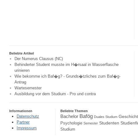
Beliebte Artikel
Der Numerus Clausus (NC)
Behinderter Student musste im H�rsaal in Wasserflasche
urinieren
Wie bekomme ich Baf�g? - Grunds�tzliches zum Baf�g-
Antrag
Wartesemester
Ausbildung vor dem Studium - Pro und contra
Informationen
Beliebte Themen
Bafög
Bachelor
Datenschutz
Geschich
Duales Studium
Partner
Studenten
Studienf
Psychologie
Semester
Impressum
Studium