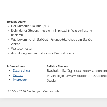
Beliebte Artikel
Der Numerus Clausus (NC)
Behinderter Student musste im H�rsaal in Wasserflasche
urinieren
Wie bekomme ich Baf�g? - Grunds�tzliches zum Baf�g-
Antrag
Wartesemester
Ausbildung vor dem Studium - Pro und contra
Informationen
Beliebte Themen
Bafög
Bachelor
Datenschutz
Geschich
Duales Studium
Partner
Studenten
Studienf
Psychologie
Semester
Impressum
Studium
© 2004 - 2026 Studiengang-Verzeichnis