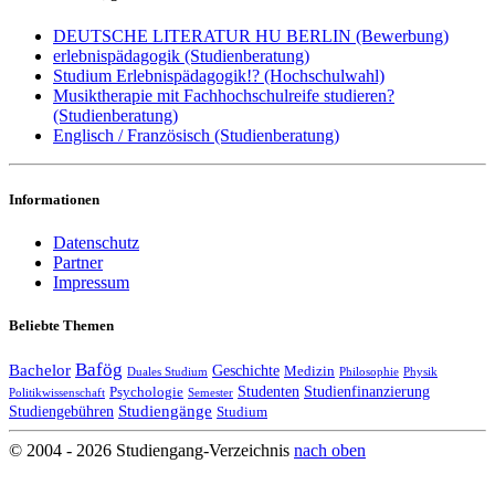
DEUTSCHE LITERATUR HU BERLIN (Bewerbung)
erlebnispädagogik (Studienberatung)
Studium Erlebnispädagogik!? (Hochschulwahl)
Musiktherapie mit Fachhochschulreife studieren?
(Studienberatung)
Englisch / Französisch (Studienberatung)
Informationen
Datenschutz
Partner
Impressum
Beliebte Themen
Bafög
Bachelor
Geschichte
Medizin
Duales Studium
Philosophie
Physik
Studenten
Studienfinanzierung
Psychologie
Politikwissenschaft
Semester
Studiengänge
Studiengebühren
Studium
© 2004 - 2026 Studiengang-Verzeichnis
nach oben