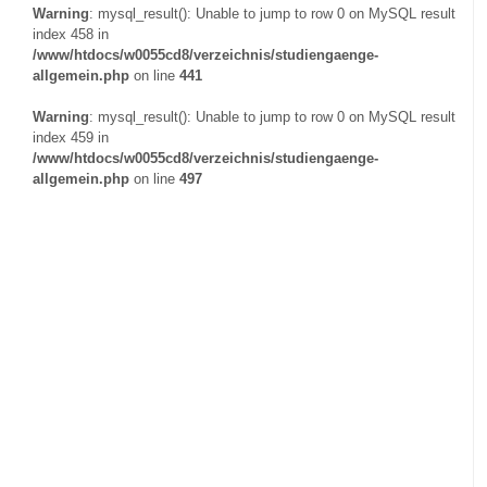
Warning
: mysql_result(): Unable to jump to row 0 on MySQL result
index 458 in
/www/htdocs/w0055cd8/verzeichnis/studiengaenge-
allgemein.php
on line
441
Warning
: mysql_result(): Unable to jump to row 0 on MySQL result
index 459 in
/www/htdocs/w0055cd8/verzeichnis/studiengaenge-
allgemein.php
on line
497