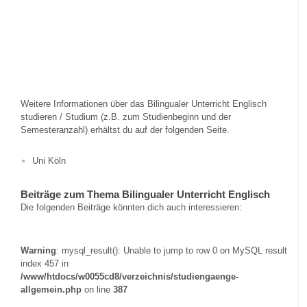
Weitere Informationen über das Bilingualer Unterricht Englisch
studieren / Studium (z.B. zum Studienbeginn und der
Semesteranzahl) erhältst du auf der folgenden Seite.
Uni Köln
Beiträge zum Thema Bilingualer Unterricht Englisch
Die folgenden Beiträge könnten dich auch interessieren:
Warning
: mysql_result(): Unable to jump to row 0 on MySQL result
index 457 in
/www/htdocs/w0055cd8/verzeichnis/studiengaenge-
allgemein.php
on line
387