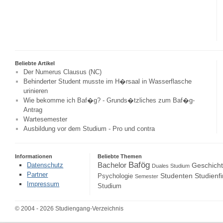
Beliebte Artikel
Der Numerus Clausus (NC)
Behinderter Student musste im H�rsaal in Wasserflasche
urinieren
Wie bekomme ich Baf�g? - Grunds�tzliches zum Baf�g-
Antrag
Wartesemester
Ausbildung vor dem Studium - Pro und contra
Informationen
Beliebte Themen
Bafög
Bachelor
Datenschutz
Geschich
Duales Studium
Partner
Studenten
Studienf
Psychologie
Semester
Impressum
Studium
© 2004 - 2026 Studiengang-Verzeichnis