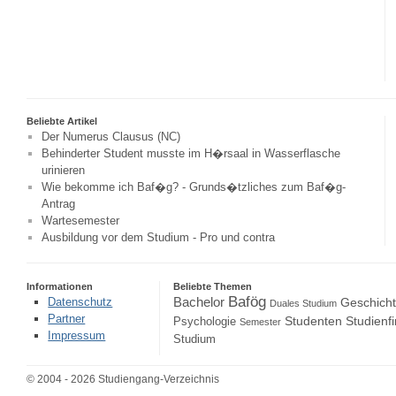
Beliebte Artikel
Der Numerus Clausus (NC)
Behinderter Student musste im H�rsaal in Wasserflasche
urinieren
Wie bekomme ich Baf�g? - Grunds�tzliches zum Baf�g-
Antrag
Wartesemester
Ausbildung vor dem Studium - Pro und contra
Informationen
Beliebte Themen
Bafög
Bachelor
Datenschutz
Geschich
Duales Studium
Partner
Studenten
Studienf
Psychologie
Semester
Impressum
Studium
© 2004 - 2026 Studiengang-Verzeichnis